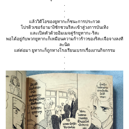
.
.
.
ล้ววิดีโอของยูทากะก็ชนะการประกวด
ปรดิวเซอร์อามางิชักชวนริสะเข้าสู่วงการบันเทิง
ละเปิดตัวด้วยอิมเมจคู่รักยูทากะ-ริสะ
พอได้อยู่กับพวกยูทากะก็เหมือนความก้าวร้าวของริสะเจือจางลงที
ละนิด
ต่ต่อมา ยูทากะก็ถูกทางโรงเรียนเบรกเรื่องงานกิจกรรม
.
.
.