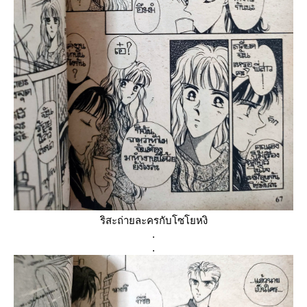
ริสะถ่ายละครกับโซโยหงิ
.
.