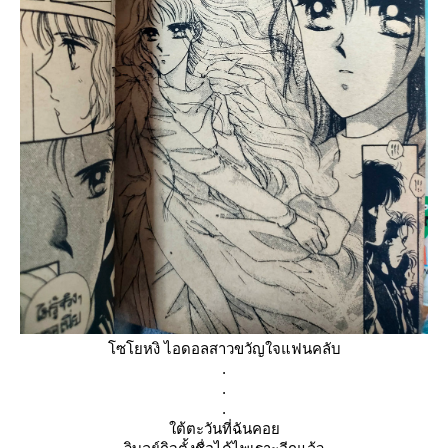
ซโยหงิ ไอดอลสาวขวัญใจแฟนคลับ
.
.
.
ต้ตะวันที่ฉันคอ