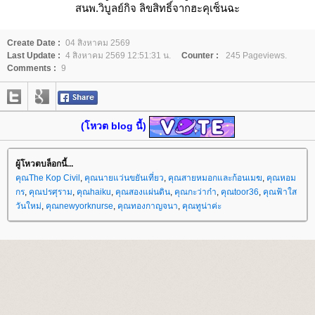
สนพ.วิบูลย์กิจ ลิขสิทธิ์จากฮะคุเซ็นฉะ
Create Date :
04 สิงหาคม 2569
Last Update :
4 สิงหาคม 2569 12:51:31 น.
Counter :
245 Pageviews.
Comments :
9
(โหวต blog นี้)
ผู้โหวตบล็อกนี้...
คุณThe Kop Civil
,
คุณนายแว่นขยันเที่ยว
,
คุณสายหมอกและก้อนเมฆ
,
คุณหอม
กร
,
คุณปรศุราม
,
คุณhaiku
,
คุณสองแผ่นดิน
,
คุณกะว่าก๋า
,
คุณtoor36
,
คุณฟ้าใส
วันใหม่
,
คุณnewyorknurse
,
คุณทองกาญจนา
,
คุณทูน่าค่ะ