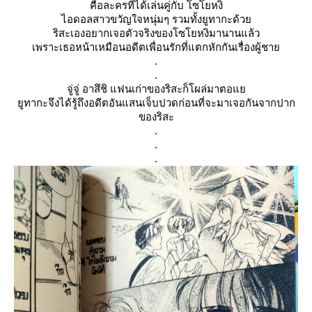
คือละครที่ได้เล่นคู่กับ
ซโยหงิ
ไอดอลสาวขวัญใจหนุ่มๆ รวมทั้งยูทากะด้ว
ริสะเองอยากเจอตัวจริงของโซโยหงิมานานแล้ว
เพราะเธอหน้าเหมือนอดีตเพื่อนรักที่แตกหักกันเรื่องผู้ชา
.
.
จู่จู่
อาสึชิ
ฟนเก่าของริสะก็โผล่มาตอ
ูทากะจึงได้รู้ถึงอดีตอันแสนเจ็บปวดก่อนที่จะมาเจอกันจากปาก
ของริสะ
.
.
.