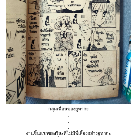
กลุ่มเพื่อนของยูทากะ
.
.
.
งานชิ้นแรกของริสะที่ไม่มีพี่เลี้ยงอย่างยูทากะ