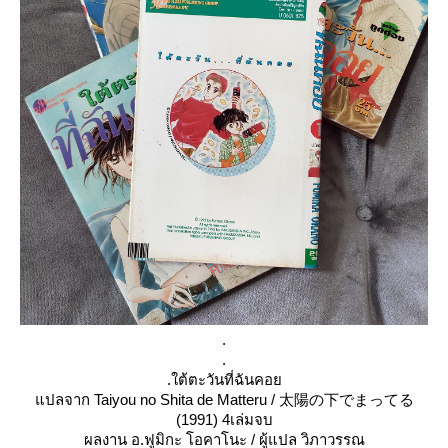
.
.
.
ต้ตะวันที่ฉันคอ
ปลจาก Taiyou no Shita de Matteru / 太陽の下でまってる
(1991) 4เล่มจบ
ผลงาน อ.ฟูมิกะ โอคาโนะ / ผู้แปล วิภาวรรณ